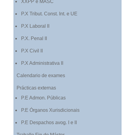
XXPP e MASC
P.X Tribut. Const. Int. e UE
P.X Laboral II
P.X. Penal II
P.X Civil II
P.X Administrativa II
Calendario de exames
Prácticas externas
P.E Admon. Públicas
P.E Órganos Xurisdicionais
P.E Despachos avog. I e II
Traballo Fin de Máster