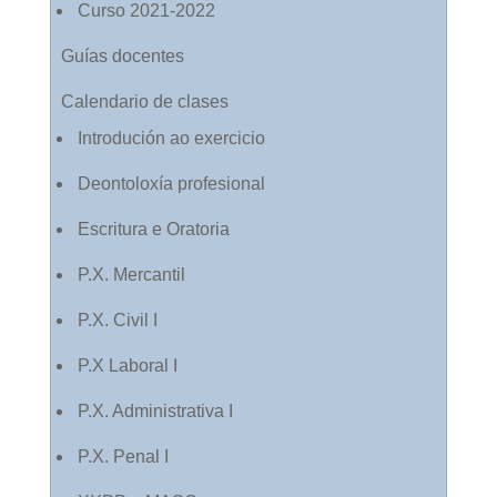
Curso 2021-2022
Guías docentes
Calendario de clases
Introdución ao exercicio
Deontoloxía profesional
Escritura e Oratoria
P.X. Mercantil
P.X. Civil I
P.X Laboral I
P.X. Administrativa I
P.X. Penal I